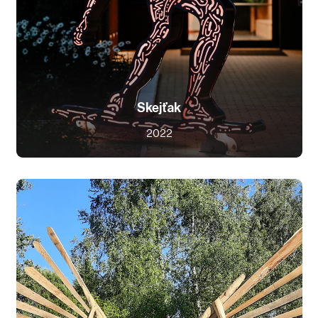
Skejťak
2022