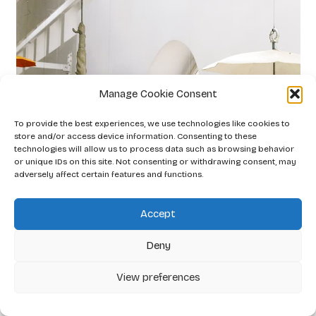
Manage Cookie Consent
To provide the best experiences, we use technologies like cookies to
store and/or access device information. Consenting to these
technologies will allow us to process data such as browsing behavior
or unique IDs on this site. Not consenting or withdrawing consent, may
adversely affect certain features and functions.
Accept
Deny
Lehká nejistota
View preferences
2012