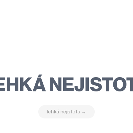
EHKÁ NEJISTO
lehká nejistota →