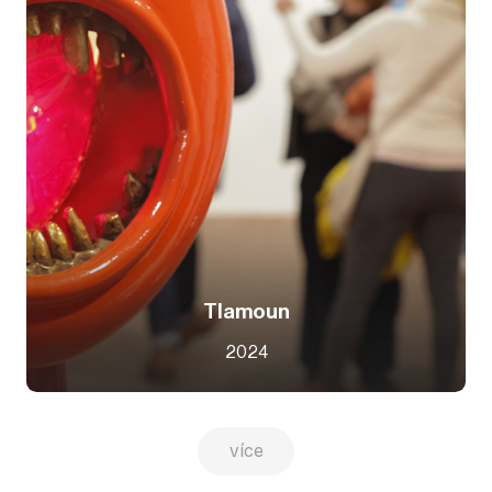
Tlamoun
2024
více