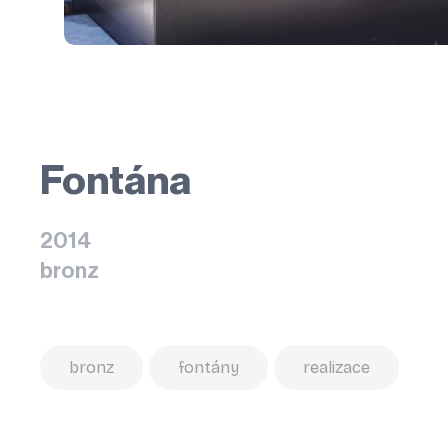
Fontána
2014
bronz
bronz
fontány
realizace