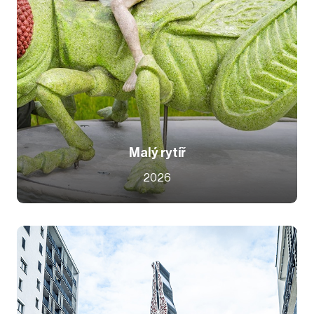
Malý rytíř
2026