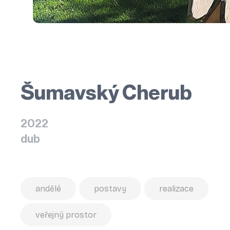
Šumavský Cherub
2022
dub
andělé
postavy
realizace
veřejný prostor