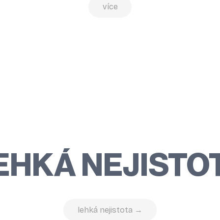
více
EHKÁ NEJISTO
lehká nejistota →