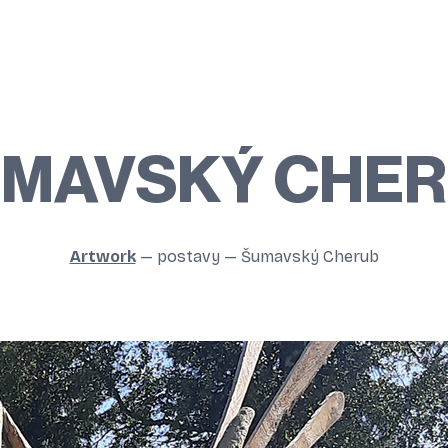
MAVSKÝ CHE
Artwork
—
postavy
—
Šumavský Cherub