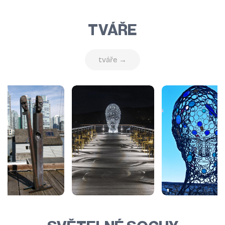
TVÁŘE
tváře →