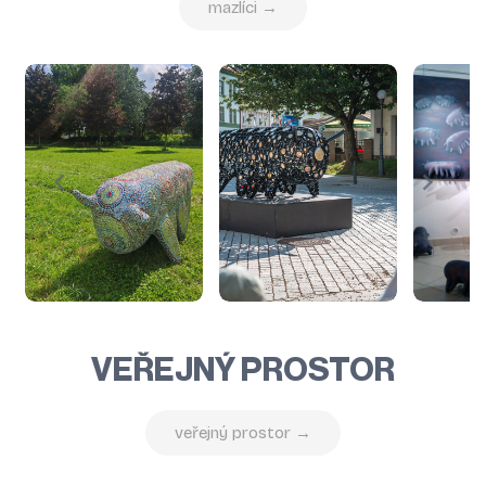
mazlíci →
VEŘEJNÝ PROSTOR
veřejný prostor →