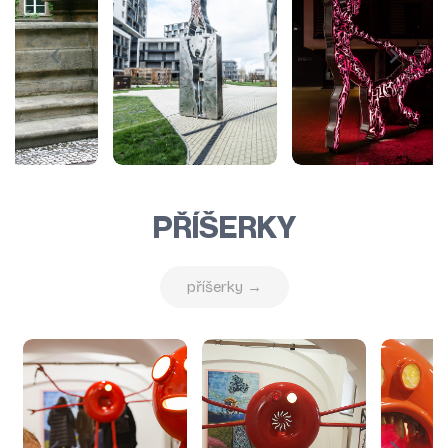
PŘÍŠERKY
příšerky →