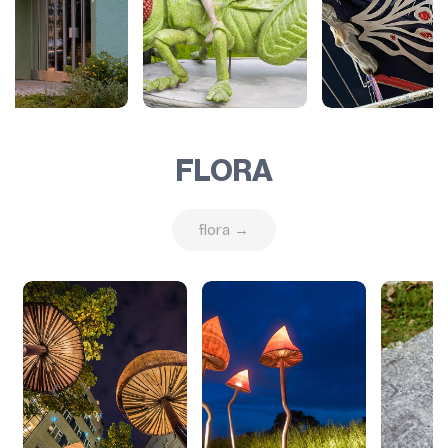
FLORA
flora →