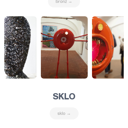
bronz →
SKLO
sklo →