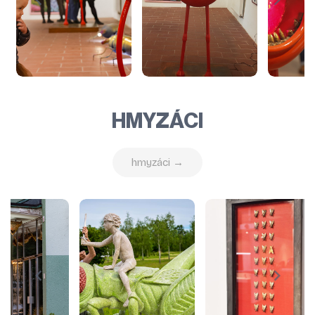
HMYZÁCI
hmyzáci →