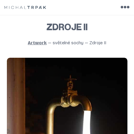
ZDROJE II
Artwork
—
světelné sochy
—
Zdroje II