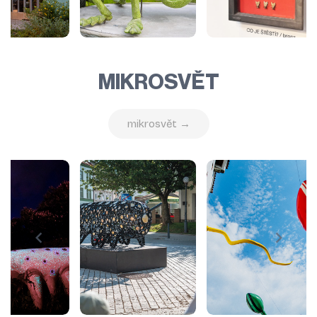
MIKROSVĚT
mikrosvět →