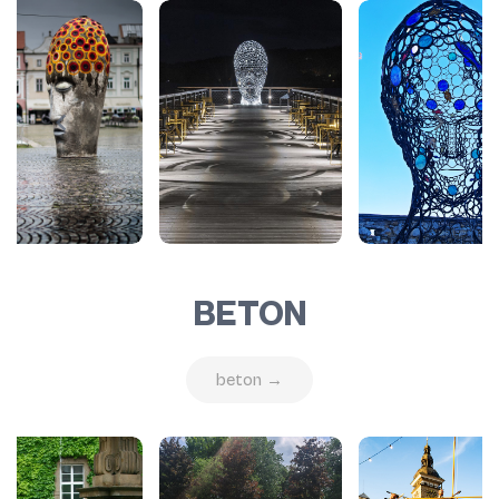
BETON
beton →