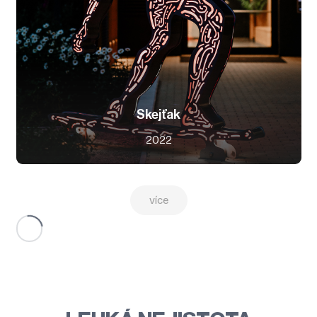
Skejťak
2022
více