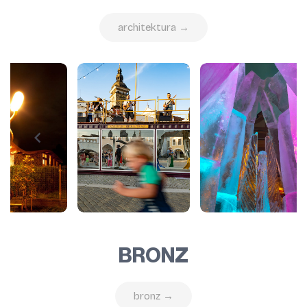
architektura →
BRONZ
bronz →