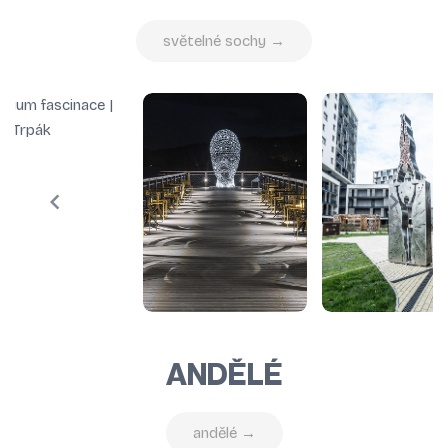
světelné sochy →
ANDĚLÉ
andělé →