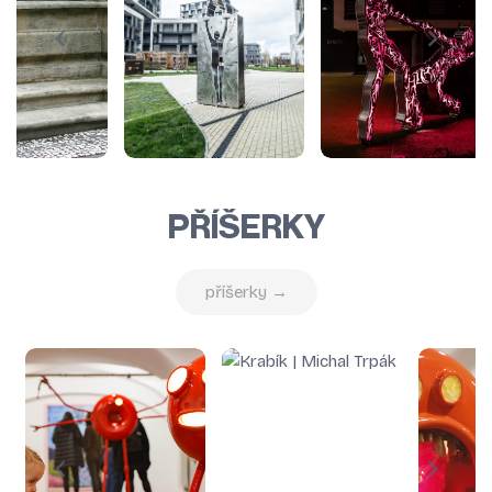
PŘÍŠERKY
příšerky →