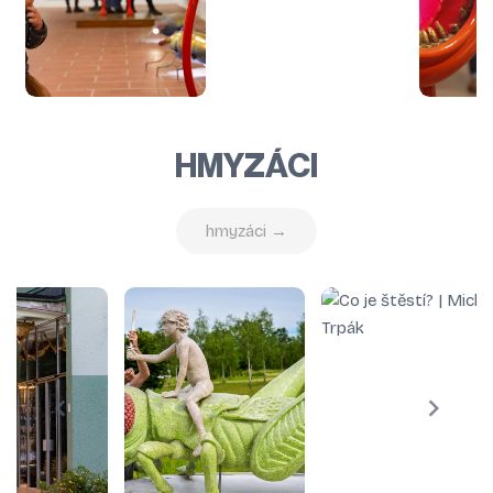
HMYZÁCI
hmyzáci →