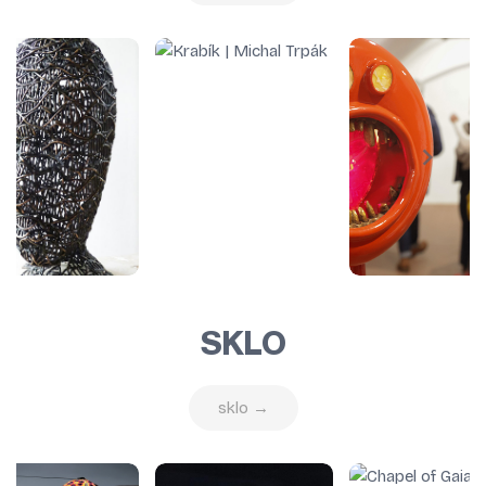
SKLO
sklo →