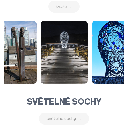
tváře →
SVĚTELNÉ SOCHY
světelné sochy →