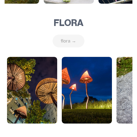
FLORA
flora →