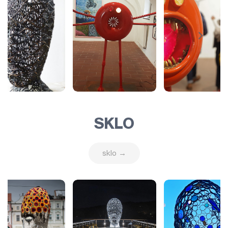
SKLO
sklo →