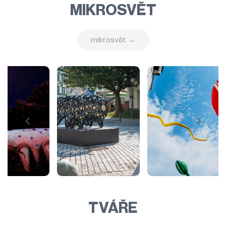
MIKROSVĚT
mikrosvět →
TVÁŘE