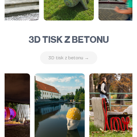
3D TISK Z BETONU
3D tisk z betonu →