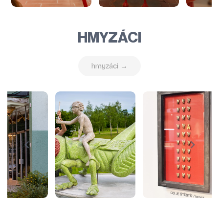
HMYZÁCI
hmyzáci →