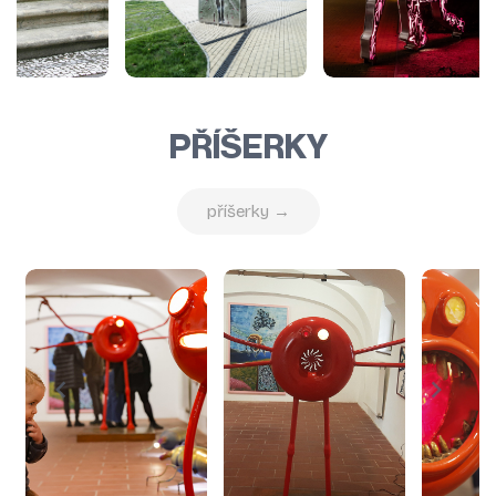
PŘÍŠERKY
příšerky →