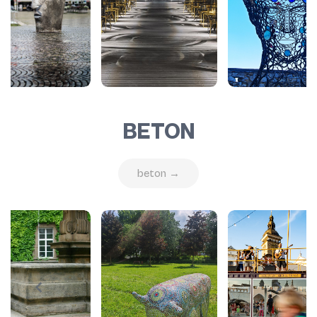
BETON
beton →