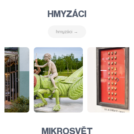
HMYZÁCI
hmyzáci →
MIKROSVĚT