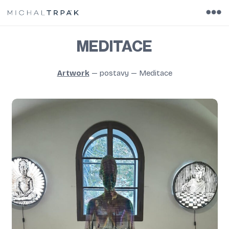
MEDITACE
Artwork
—
postavy
—
Meditace