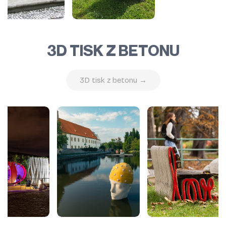
3D TISK Z BETONU
3D tisk z betonu →