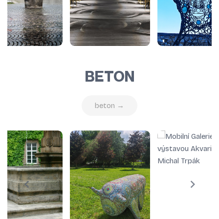
BETON
beton →