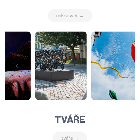
mikrosvět →
TVÁŘE
tváře →