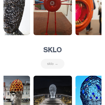
SKLO
sklo →