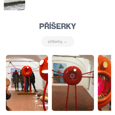
PŘÍŠERKY
příšerky →