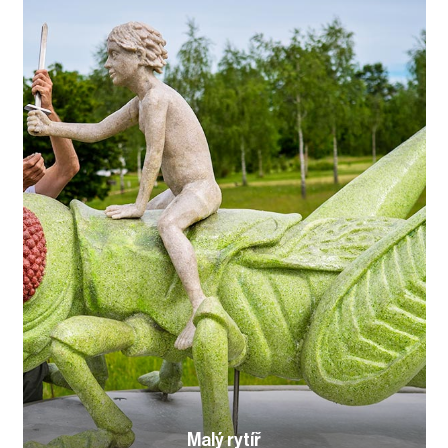
Malý rytíř